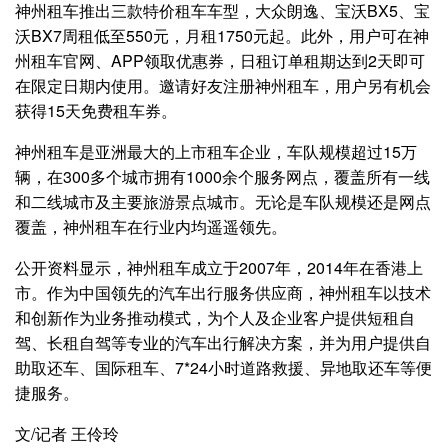
神州租车推出三款特价租车车型，大众朗逸、宝沃BX5、宝
沃BX7周租低至550元，月租1750元起。此外，用户可在神
州租车官网、APP领取优惠券，日租订单租期达到2天即可
在限定日期内使用。邀请好友注册神州租车，用户另有机会
获得15天免费租车券。
神州租车是亚洲最大的上市租车企业，车队规模超过15万
辆，在300多个城市拥有1000余个服务网点，覆盖所有一线
和二线城市及主要旅游景点城市。无论是车队规模还是网点
覆盖，神州租车在行业内均遥遥领先。
公开资料显示，神州租车成立于2007年，2014年在香港上
市。作为中国领先的汽车出行服务供应商，神州租车以技术
和创新作为业务推动模式，为个人及企业客户提供短租自
驾、长租自驾等专业的汽车出行解决方案，并为用户提供自
助取还车、国际租车、7*24小时道路救援、异地取还车等便
捷服务。
文/记者 王伶玲