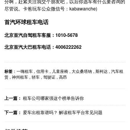
分啊，赶紧关注我交个朋友吧，以后你选车有什么要咨询的
尽管说。卡爸玩车公众微信号：kabawanche)
首汽环球租车电话
北京首汽自驾租车客服：1010-5678
北京首汽大巴租车电话：4006222262
标签
：
一嗨租车
,
信用卡
,
儿童座椅
,
大众桑塔纳
,
斯柯达
,
汽车租
赁
,
神州租车
,
轿车
,
驾驶证
,
高昂
上一篇：
租车公司哪家强这个榜单告诉你
下一篇：
爱车出租靠谱吗？ 解读租车平台常见问题