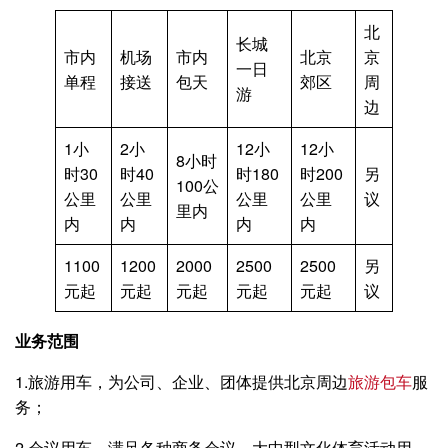
北
长城
市内
机场
市内
北京
京
一日
单程
接送
包天
郊区
周
游
边
1小
2小
12小
12小
8小时
时30
时40
时180
时200
另
100公
公里
公里
公里
公里
议
里内
内
内
内
内
1100
1200
2000
2500
2500
另
元起
元起
元起
元起
元起
议
业务范围
1.旅游用车，为公司、企业、团体提供北京周边
旅游包车
服
务；
2.会议用车，满足各种商务会议、大中型文化体育活动用