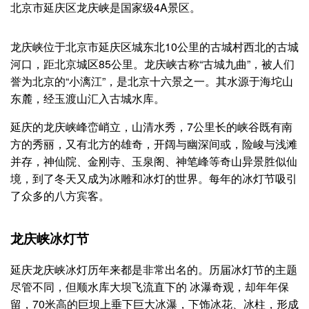
北京市延庆区龙庆峡是国家级4A景区。
龙庆峡位于北京市延庆区城东北10公里的古城村西北的古城
河口，距北京城区85公里。龙庆峡古称“古城九曲”，被人们
誉为北京的“小漓江”，是北京十六景之一。其水源于海坨山
东麓，经玉渡山汇入古城水库。
延庆的龙庆峡峰峦峭立，山清水秀，7公里长的峡谷既有南
方的秀丽，又有北方的雄奇，开阔与幽深间或，险峻与浅滩
并存，神仙院、金刚寺、玉泉阁、神笔峰等奇山异景胜似仙
境，到了冬天又成为冰雕和冰灯的世界。每年的冰灯节吸引
了众多的八方宾客。
龙庆峡冰灯节
延庆龙庆峡冰灯历年来都是非常出名的。历届冰灯节的主题
尽管不同，但顺水库大坝飞流直下的 冰瀑奇观，却年年保
留，70米高的巨坝上垂下巨大冰瀑，下饰冰花、冰柱，形成