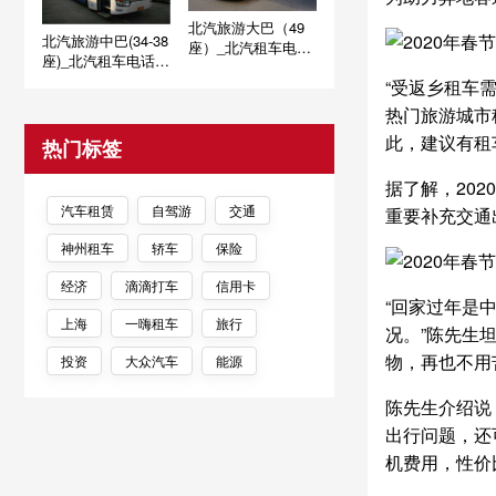
北汽旅游大巴（49
北汽旅游中巴(34-38
座）_北汽租车电话
座)_北汽租车电话 -
- 010 - 60713366
010 - 60713366
“受返乡租车
热门旅游城市
此，建议有租
热门标签
据了解，20
汽车租赁
自驾游
交通
重要补充交通
神州租车
轿车
保险
经济
滴滴打车
信用卡
“回家过年是
上海
一嗨租车
旅行
况。”陈先生
物，再也不用
投资
大众汽车
能源
陈先生介绍说，
出行问题，还
机费用，性价