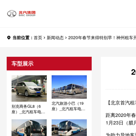
当前位置：
首页
新闻动态
2020年春节来得特别早！神州租车
车型展示
【北京首汽租车
北汽旅游小巴（19
别克商务GL8（6
座）_北汽租车电话
座）_北汽租车电话
- 010 - 60713366
距离2020
- 010 - 60713366
1月23日（
为助力异地客