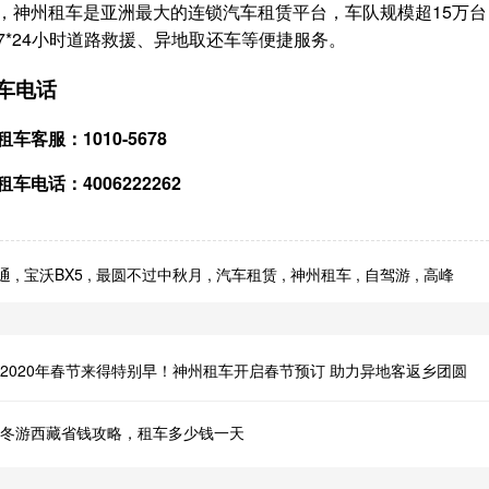
，神州租车是亚洲最大的连锁汽车租赁平台，车队规模超15万台，
7*24小时道路救援、异地取还车等便捷服务。
车电话
车客服：1010-5678
车电话：4006222262
通
,
宝沃BX5
,
最圆不过中秋月
,
汽车租赁
,
神州租车
,
自驾游
,
高峰
2020年春节来得特别早！神州租车开启春节预订 助力异地客返乡团圆
冬游西藏省钱攻略，租车多少钱一天