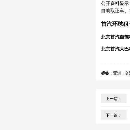
公开资料显示
自助取还车、
首汽环球租
北京首汽自驾租
北京首汽大巴租
标签
：
亚洲
,
交
上一篇：
下一篇：