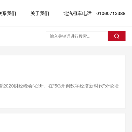
联系我们
关于我们
北汽租车电话：01060713388
2020财经峰会”召开。在“5G开创数字经济新时代”分论坛