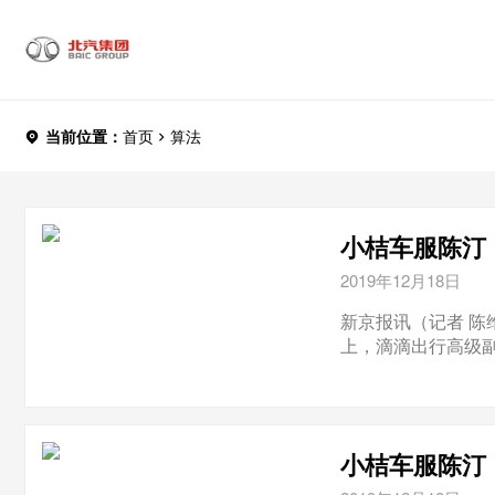
当前位置：
首页
算法
小桔车服陈汀
2019年12月18日
新京报讯（记者 陈维
上，滴滴出行高级副
小桔车服陈汀