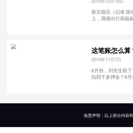
2019年12月18日
新京报讯（记者 陈维
上，滴滴出行高级副
这笔账怎么算
2019年11月7日
6月份，刘先生租
扣四千多押金？6月
免责声明：以上部分内容